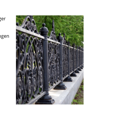
ger
ungen